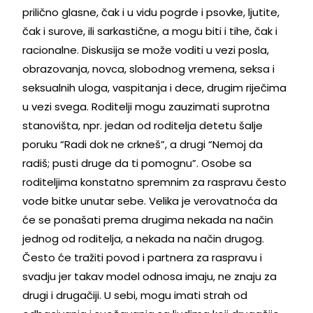
prilično glasne, čak i u vidu pogrde i psovke, ljutite,
čak i surove, ili sarkastične, a mogu biti i tihe, čak i
racionalne. Diskusija se može voditi u vezi posla,
obrazovanja, novca, slobodnog vremena, seksa i
seksualnih uloga, vaspitanja i dece, drugim riječima
u vezi svega. Roditelji mogu zauzimati suprotna
stanovišta, npr. jedan od roditelja detetu šalje
poruku “Radi dok ne crkneš”, a drugi “Nemoj da
radiš; pusti druge da ti pomognu”. Osobe sa
roditeljima konstatno spremnim za raspravu često
vode bitke unutar sebe. Velika je verovatnoća da
će se ponašati prema drugima nekada na način
jednog od roditelja, a nekada na način drugog.
Često će tražiti povod i partnera za raspravu i
svadju jer takav model odnosa imaju, ne znaju za
drugi i drugačiji. U sebi, mogu imati strah od