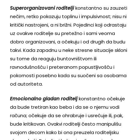
Superorganizovani roditelji
konstantno su zauzeti
nečim, retko pokazuju toplinu i impulsivnost; nisu ni
kritički nastrojeni, a ni brižni. Pojedinci koji odrastaju
uz ovakve roditelje su pretežno i sami veoma
dobro organizovani, a očekuju i od drugih da budu
takvi. Kada zapadnu u neke stresne situacije skloni
su tome da reaguju buntovništvom ili
ravnodušnošću i preteranom popustljivošču i
pokornosti posebno kada su suočeni sa osobama
od autoriteta.
Emocionalno gladan roditelj
konstantno očekuje
da bude tretiran kao beba i da se o njemu vodi
računa; očekuje da se ohrabruje i usrećuje ili, pak,
bude kritikovan. Ovakvi roditelji često manipulišu
svojom decom kako bi ona preuzela roditeljsku