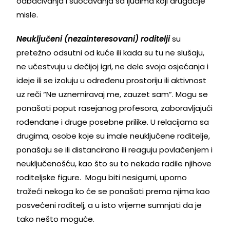
odbacivanja i suočavanja sa ljudima koji drugačije
misle.
Neuključeni (nezainteresovani) roditelji
su
pretežno odsutni od kuće ili kada su tu ne slušaju,
ne učestvuju u dečijoj igri, ne dele svoja osjećanja i
ideje ili se izoluju u određenu prostoriju ili aktivnost
uz reči “Ne uznemiravaj me, zauzet sam”. Mogu se
ponašati poput rasejanog profesora, zaboravljajući
rođendane i druge posebne prilike. U relacijama sa
drugima, osobe koje su imale neuključene roditelje,
ponašaju se ili distancirano ili reaguju povlačenjem i
neuključenošću, kao što su to nekada radile njihove
roditeljske figure. Mogu biti nesigurni, uporno
tražeći nekoga ko će se ponašati prema njima kao
posvećeni roditelj, a u isto vrijeme sumnjati da je
tako nešto moguće.