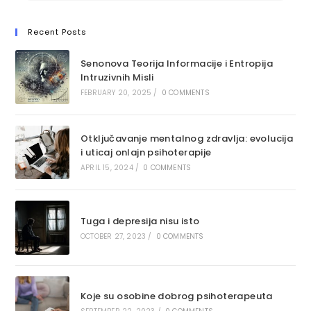
Recent Posts
Senonova Teorija Informacije i Entropija
Intruzivnih Misli
FEBRUARY 20, 2025
/
0 COMMENTS
Otključavanje mentalnog zdravlja: ​​evolucija
i uticaj onlajn psihoterapije
APRIL 15, 2024
/
0 COMMENTS
Tuga i depresija nisu isto
OCTOBER 27, 2023
/
0 COMMENTS
Koje su osobine dobrog psihoterapeuta