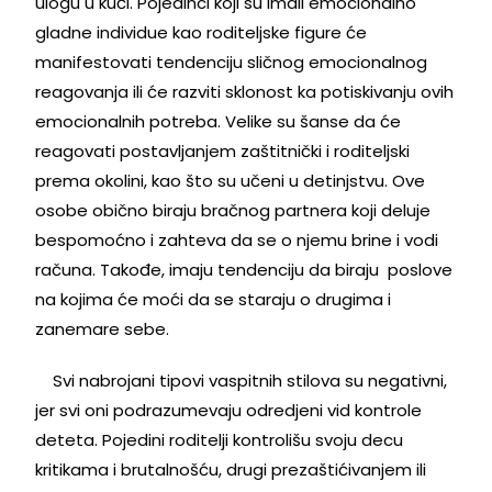
ulogu u kući. Pojedinci koji su imali emocionalno
gladne individue kao roditeljske figure će
manifestovati tendenciju sličnog emocionalnog
reagovanja ili će razviti sklonost ka potiskivanju ovih
emocionalnih potreba. Velike su šanse da će
reagovati postavljanjem zaštitnički i roditeljski
prema okolini, kao što su učeni u detinjstvu. Ove
osobe obično biraju bračnog partnera koji deluje
bespomoćno i zahteva da se o njemu brine i vodi
računa. Takođe, imaju tendenciju da biraju poslove
na kojima će moći da se staraju o drugima i
zanemare sebe.
Svi nabrojani tipovi vaspitnih stilova su negativni,
jer svi oni podrazumevaju odredjeni vid kontrole
deteta. Pojedini roditelji kontrolišu svoju decu
kritikama i brutalnošću, drugi prezaštićivanjem ili