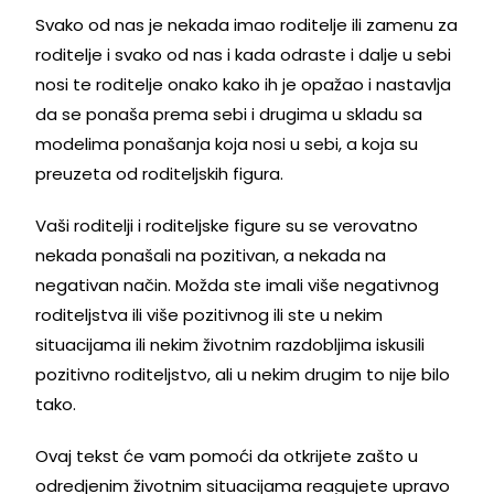
Svako od nas je nekada imao roditelje ili zamenu za
roditelje i svako od nas i kada odraste i dalje u sebi
nosi te roditelje onako kako ih je opažao i nastavlja
da se ponaša prema sebi i drugima u skladu sa
modelima ponašanja koja nosi u sebi, a koja su
preuzeta od roditeljskih figura.
Vaši roditelji i roditeljske figure su se verovatno
nekada ponašali na pozitivan, a nekada na
negativan način. Možda ste imali više negativnog
roditeljstva ili više pozitivnog ili ste u nekim
situacijama ili nekim životnim razdobljima iskusili
pozitivno roditeljstvo, ali u nekim drugim to nije bilo
tako.
Ovaj tekst će vam pomoći da otkrijete zašto u
odredjenim životnim situacijama reagujete upravo