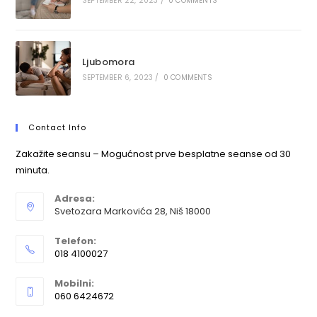
SEPTEMBER 22, 2023
/
0 COMMENTS
Ljubomora
SEPTEMBER 6, 2023
/
0 COMMENTS
Contact Info
Zakažite seansu – Mogućnost prve besplatne seanse od 30
minuta.
Adresa:
Svetozara Markovića 28, Niš 18000
Telefon:
018 4100027
Mobilni:
060 6424672