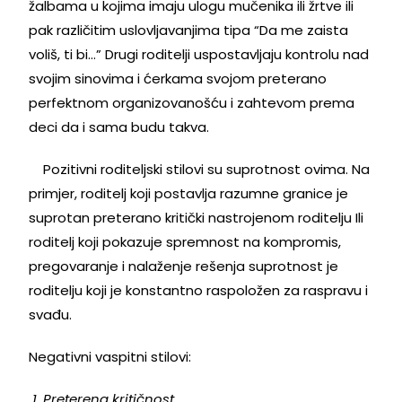
žalbama u kojima imaju ulogu mučenika ili žrtve ili
pak različitim uslovljavanjima tipa “Da me zaista
voliš, ti bi…” Drugi roditelji uspostavljaju kontrolu nad
svojim sinovima i ćerkama svojom preterano
perfektnom organizovanošću i zahtevom prema
deci da i sama budu takva.
Pozitivni roditeljski stilovi su suprotnost ovima. Na
primjer, roditelj koji postavlja razumne granice je
suprotan preterano kritički nastrojenom roditelju Ili
roditelj koji pokazuje spremnost na kompromis,
pregovaranje i nalaženje rešenja suprotnost je
roditelju koji je konstantno raspoložen za raspravu i
svađu.
Negativni vaspitni stilovi:
1. Preterena kritičnost