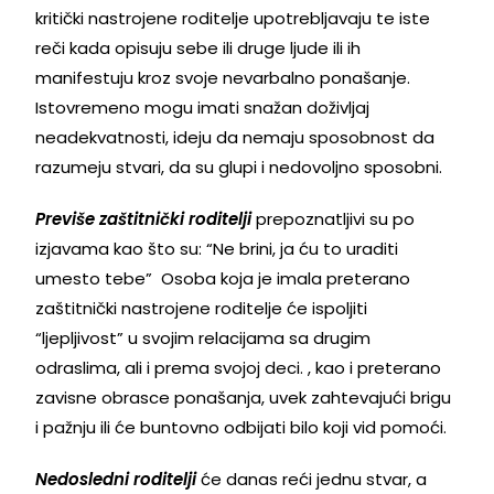
kritički nastrojene roditelje upotrebljavaju te iste
reči kada opisuju sebe ili druge ljude ili ih
manifestuju kroz svoje nevarbalno ponašanje.
Istovremeno mogu imati snažan doživljaj
neadekvatnosti, ideju da nemaju sposobnost da
razumeju stvari, da su glupi i nedovoljno sposobni.
Previše zaštitnički roditelji
prepoznatljivi su po
izjavama kao što su: “Ne brini, ja ću to uraditi
umesto tebe” Osoba koja je imala preterano
zaštitnički nastrojene roditelje će ispoljiti
“ljepljivost” u svojim relacijama sa drugim
odraslima, ali i prema svojoj deci. , kao i preterano
zavisne obrasce ponašanja, uvek zahtevajući brigu
i pažnju ili će buntovno odbijati bilo koji vid pomoći.
Nedosledni roditelji
će danas reći jednu stvar, a