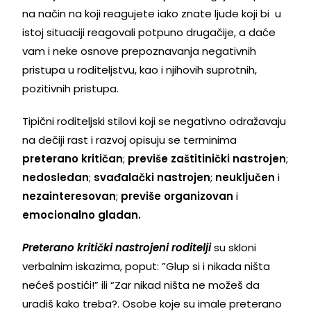
na način na koji reagujete iako znate ljude koji bi u
istoj situaciji reagovali potpuno drugačije, a daće
vam i neke osnove prepoznavanja negativnih
pristupa u roditeljstvu, kao i njihovih suprotnih,
pozitivnih pristupa.
Tipični roditeljski stilovi koji se negativno odražavaju
na dečiji rast i razvoj opisuju se terminima
preterano kritičan
;
previše zaštitinički nastrojen
;
nedosledan
;
svađalački nastrojen
;
neuključen
i
nezainteresovan
;
previše organizovan
i
emocionalno gladan.
Preterano kritički nastrojeni roditelji
su skloni
verbalnim iskazima, poput: ”Glup si i nikada ništa
nećeš postići!” ili “Zar nikad ništa ne možeš da
uradiš kako treba?. Osobe koje su imale preterano