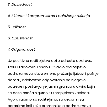
3. Doslednost
4. Sklonost kompromisima i nalaženju rešenja
5. Brižnost
6. Opuštenost
7. Odgovornost
Uz pozitivno roditeljstvo dete odrasta u zdravu,
zrelu i zadovoljnu osobu. Ovakvo roditeljstvo
podrazumeva istovremeno pružanje ljubavi i pažnje
detetu, adekvatno odgovaranje na njegove
potrebe i postavljanje jasnih granica u okviru kojih
se dete oseća sigurno. U
terapijskom kabinetu
Agora
radimo sa roditeljima, sa decom i sa
odraslima koji teže promeni koja podrazumeva