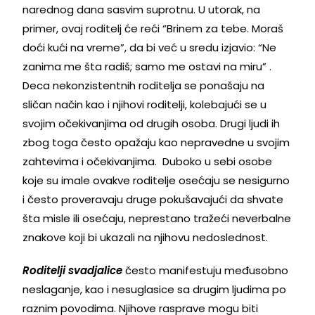
narednog dana sasvim suprotnu. U utorak, na
primer, ovaj roditelj će reći “Brinem za tebe. Moraš
doći kući na vreme”, da bi već u sredu izjavio: “Ne
zanima me šta radiš; samo me ostavi na miru” .
Deca nekonzistentnih roditelja se ponašaju na
sličan način kao i njihovi roditelji, kolebajući se u
svojim očekivanjima od drugih osoba. Drugi ljudi ih
zbog toga često opažaju kao nepravedne u svojim
zahtevima i očekivanjima. Duboko u sebi osobe
koje su imale ovakve roditelje osećaju se nesigurno
i često proveravaju druge pokušavajući da shvate
šta misle ili osećaju, neprestano tražeći neverbalne
znakove koji bi ukazali na njihovu nedoslednost.
Roditelji svadjalice
često manifestuju međusobno
neslaganje, kao i nesuglasice sa drugim ljudima po
raznim povodima. Njihove rasprave mogu biti