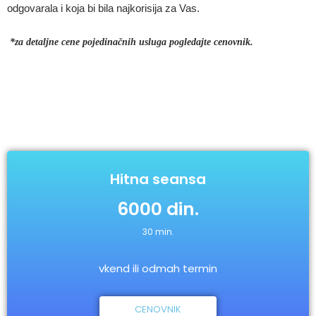
odgovarala i koja bi bila najkorisija za Vas.
*
za detaljne cene pojedinačnih usluga pogledajte cenovnik.
Hitna seansa
6000 din.
30 min.
vkend ili odmah termin
CENOVNIK