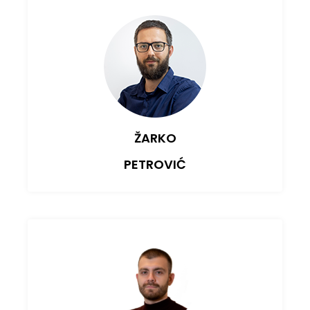
ŽARKO
PETROVIĆ