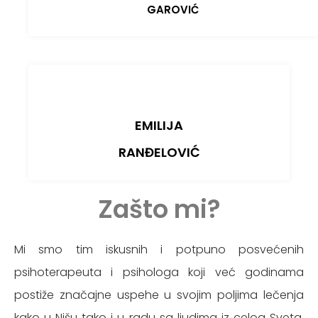
GAROVIĆ
EMILIJA
RANĐELOVIĆ
Zašto mi?
Mi smo tim iskusnih i potpuno posvećenih
psihoterapeuta i psihologa koji već godinama
postiže značajne uspehe u
svojim poljima lečenja
kako u Nišu tako i u radu sa ljudima iz celog Sveta.