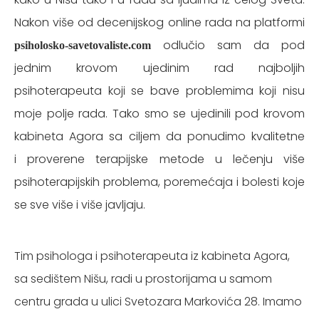
Nakon više od decenijskog online rada na platformi
odlučio sam da pod
psiholosko-savetovaliste.com
jednim krovom ujedinim rad najboljih
psihoterapeuta koji se bave problemima koji nisu
moje polje rada. Tako smo se ujedinili pod krovom
kabineta Agora sa ciljem da ponudimo kvalitetne
i
proverene terapijske metode u lečenju više
psihoterapijskih problema, poremećaja i bolesti koje
se sve
vi
š
e i vi
š
e javljaju.
Tim psihologa i psihoterapeuta iz kabineta Agora,
sa sedištem Nišu, radi u prostorijama u samom
centru grada u ulici Svetozara Markovića 28. Imamo