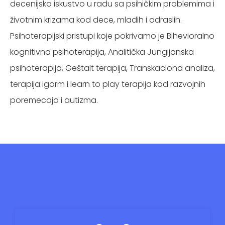
decenijsko iskustvo u radu sa psihičkim problemima i
životnim krizama kod dece, mladih i odraslih.
Psihoterapijski pristupi koje pokrivamo je Bihevioralno
kognitivna psihoterapija, Analitička Jungijanska
psihoterapija, Geštalt terapija, Transkaciona analiza,
terapija igorm i learn to play terapija kod razvojnih
poremecaja i autizma.