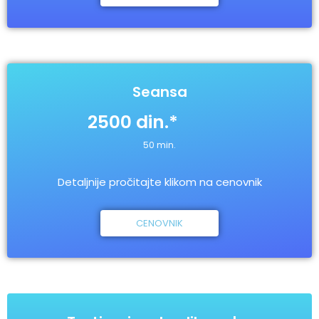
Seansa
2500 din.*
50 min.
Detaljnije pročitajte klikom na cenovnik
CENOVNIK