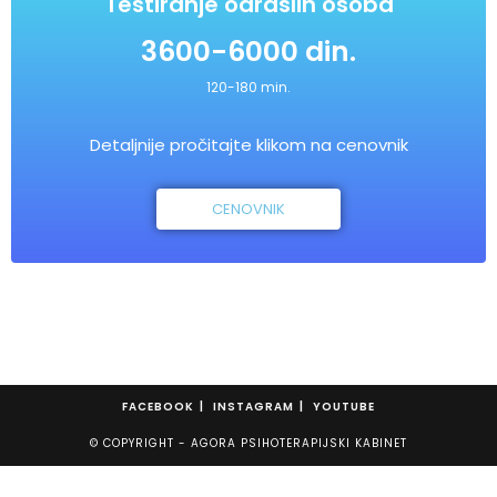
Testiranje odraslih osoba
3600-6000 din.
120-180 min.
Detaljnije pročitajte klikom na cenovnik
CENOVNIK
FACEBOOK
INSTAGRAM
YOUTUBE
© COPYRIGHT - AGORA PSIHOTERAPIJSKI KABINET