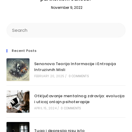
November 9, 2022
Recent Posts
Senonova Teorija Informacije i Entropija
Intruzivnih Misli
FEBRUARY 20, 2025
/
0 COMMENTS
Otključavanje mentalnog zdravlja: ​​evolucija
i uticaj onlajn psihoterapije
APRIL 15, 2024
/
0 COMMENTS
Tuga i depresija nisu isto