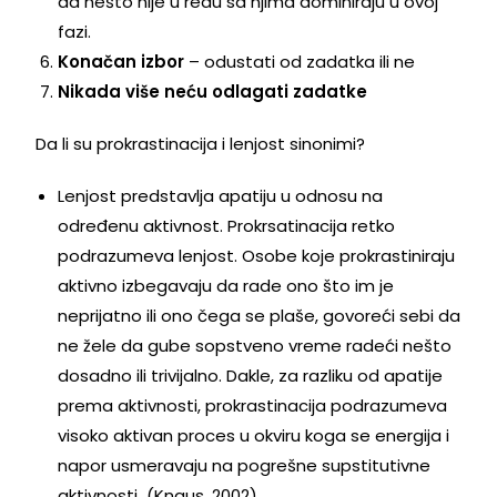
da nešto nije u redu sa njima dominiraju u ovoj
fazi.
Konačan izbor
– odustati od zadatka ili ne
Nikada više neću odlagati zadatke
Da li su prokrastinacija i lenjost sinonimi?
Lenjost predstavlja apatiju u odnosu na
određenu aktivnost. Prokrsatinacija retko
podrazumeva lenjost. Osobe koje prokrastiniraju
aktivno izbegavaju da rade ono što im je
neprijatno ili ono čega se plaše, govoreći sebi da
ne žele da gube sopstveno vreme radeći nešto
dosadno ili trivijalno. Dakle, za razliku od apatije
prema aktivnosti, prokrastinacija podrazumeva
visoko aktivan proces u okviru koga se energija i
napor usmeravaju na pogrešne supstitutivne
aktivnosti (Knaus, 2002).