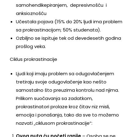
samohendikepiranjem, depresivnošću i
anksioznošću
Učestala pojava (15% do 20% ljudi ima problem
sa prokrastinacijom; 50% studenata).
Ozbiljno se ispituje tek od devedesetih godina
prošlog veka.
Ciklus prokrastinacije
Ljudi koji imaju problem sa odugovlačenjem
tretiraju svoje odugovlačenje kao nešto
samostalno što preuzima kontrolu nad njima.
Prilikom suočavanja sa zadatkom,
prokrastinatori prolaze kroz čitav niz misli,
emocija i ponašanja, tako da sve to možemo
nazvati „ciklusom prokrastinacije“:
Ovog puta ću početi ranije
– Osoba se ne