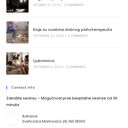
OCTOBER 27, 2023
/
0 COMMENTS
Koje su osobine dobrog psihoterapeuta
SEPTEMBER 22, 2023
/
0 COMMENTS
Ljubomora
SEPTEMBER 6, 2023
/
0 COMMENTS
Contact Info
Zakažite seansu – Mogućnost prve besplatne seanse od 30
minuta.
Adresa:
Svetozara Markovića 28, Niš 18000