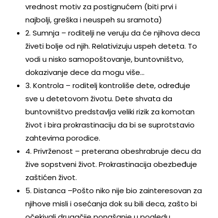
vrednost motiv za postignućem (biti prvi i
najbolji, greška i neuspeh su sramota)
2. Sumnja – roditelji ne veruju da će njihova deca
živeti bolje od njih. Relativizuju uspeh deteta. To
vodi u nisko samopoštovanje, buntovništvo,
dokazivanje dece da mogu više…
3. Kontrola – roditelj kontroliše dete, određuje
sve u detetovom životu. Dete shvata da
buntovništvo predstavlja veliki rizik za komotan
život i bira prokrastinaciju da bi se suprotstavio
zahtevima porodice.
4. Privrženost – preterana obeshrabruje decu da
žive sopstveni život. Prokrastinacija obezbeđuje
zaštićen život.
5. Distanca –Pošto niko nije bio zainteresovan za
njihove misli i osećanja dok su bili deca, zašto bi
očekivali drugačije ponašanje u pogledu