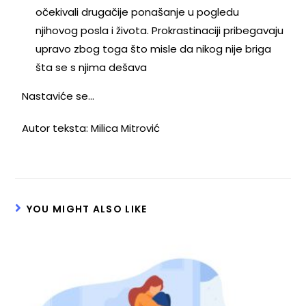
očekivali drugačije ponašanje u pogledu
njihovog posla i života. Prokrastinaciji pribegavaju
upravo zbog toga što misle da nikog nije briga
šta se s njima dešava
Nastaviće se…
Autor teksta: Milica Mitrović
YOU MIGHT ALSO LIKE