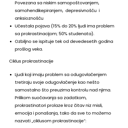
Povezana sa niskim samopoštovanjem,
samohendikepiranjem, depresivnošću i
anksioznošću
Učestala pojava (15% do 20% ljudi ima problem
sa prokrastinacijom; 50% studenata).
Ozbiljno se ispituje tek od devedesetih godina
prošlog veka.
Ciklus prokrastinacije
Ljudi koji imaju problem sa odugovlačenjem
tretiraju svoje odugovlačenje kao nešto
samostalno što preuzima kontrolu nad njima.
Prilikom suočavanja sa zadatkom,
prokrastinatori prolaze kroz čitav niz misli,
emocija i ponašanja, tako da sve to možemo
nazvati „ciklusom prokrastinacije“: