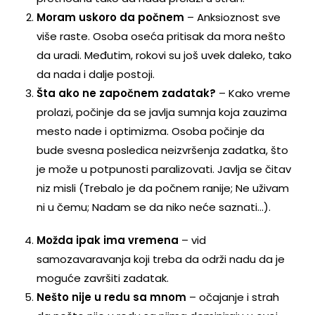
Moram uskoro da počnem
– Anksioznost sve
više raste. Osoba oseća pritisak da mora nešto
da uradi. Međutim, rokovi su još uvek daleko, tako
da nada i dalje postoji.
Šta ako ne započnem zadatak?
– Kako vreme
prolazi, počinje da se javlja sumnja koja zauzima
mesto nade i optimizma. Osoba počinje da
bude svesna posledica neizvršenja zadatka, što
je može u potpunosti paralizovati. Javlja se čitav
niz misli (Trebalo je da počnem ranije; Ne uživam
ni u čemu; Nadam se da niko neće saznati…).
Možda ipak ima vremena
– vid
samozavaravanja koji treba da održi nadu da je
moguće završiti zadatak.
Nešto nije u redu sa mnom
– očajanje i strah