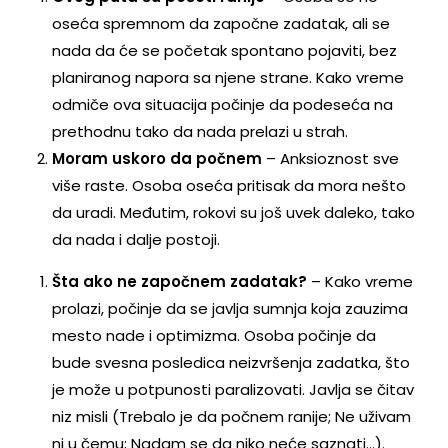
oseća spremnom da započne zadatak, ali se
nada da će se početak spontano pojaviti, bez
planiranog napora sa njene strane. Kako vreme
odmiče ova situacija počinje da podeseća na
prethodnu tako da nada prelazi u strah.
Moram uskoro da počnem
– Anksioznost sve
više raste. Osoba oseća pritisak da mora nešto
da uradi. Međutim, rokovi su još uvek daleko, tako
da nada i dalje postoji.
Šta ako ne započnem zadatak?
– Kako vreme
prolazi, počinje da se javlja sumnja koja zauzima
mesto nade i optimizma. Osoba počinje da
bude svesna posledica neizvršenja zadatka, što
je može u potpunosti paralizovati. Javlja se čitav
niz misli (Trebalo je da počnem ranije; Ne uživam
ni u čemu; Nadam se da niko neće saznati…).