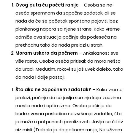
Ovog puta ću početi ranije
– Osoba se ne
oseća spremnom da započne zadatak, ali se
nada da će se početak spontano pojaviti, bez
planiranog napora sa njene strane. Kako vreme
odmiče ova situacija počinje da podeseća na
prethodnu tako da nada prelazi u strah.
Moram uskoro da počnem
– Anksioznost sve
više raste. Osoba oseća pritisak da mora nešto
da uradi. Međutim, rokovi su još uvek daleko, tako
da nada i dalje postoji.
Šta ako ne započnem zadatak?
– Kako vreme
prolazi, počinje da se javlja sumnja koja zauzima
mesto nade i optimizma. Osoba počinje da
bude svesna posledica neizvršenja zadatka, što
je može u potpunosti paralizovati. Javlja se čitav
niz misli (Trebalo je da počnem ranije; Ne uživam