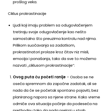
prošlog veka.
Ciklus prokrastinacije
Ljudi koji imaju problem sa odugovlačenjem
tretiraju svoje odugovlačenje kao nešto
samostalno što preuzima kontrolu nad njima.
Prilikom suočavanja sa zadatkom,
prokrastinatori prolaze kroz čitav niz misli,
emocija i ponašanja, tako da sve to možemo
nazvati „ciklusom prokrastinacije“:
Ovog puta ću početi ranije
– Osoba se ne
oseća spremnom da započne zadatak, ali se
nada da će se početak spontano pojaviti, bez
planiranog napora sa njene strane. Kako vreme
odmiče ova situacija počinje da podeseća na
prethodnu tako da nada prelazi u strah.