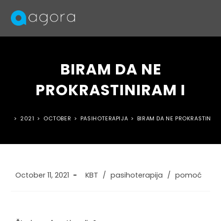
BIRAM DA NE
PROKRASTINIRAM I
>
2021
>
OCTOBER
>
PASIHOTERAPIJA
>
BIRAM DA NE PROKRASTINIRA
October 11, 2021
KBT
/
pasihoterapija
/
pomoć