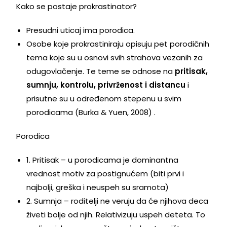
Kako se postaje prokrastinator?
Presudni uticaj ima porodica.
Osobe koje prokrastiniraju opisuju pet porodičnih
tema koje su u osnovi svih strahova vezanih za
odugovlačenje. Te teme se odnose na
pritisak,
sumnju, kontrolu, privrženost i distancu
i
prisutne su u određenom stepenu u svim
porodicama (Burka & Yuen, 2008) .
Porodica
1. Pritisak – u porodicama je dominantna
vrednost motiv za postignućem (biti prvi i
najbolji, greška i neuspeh su sramota)
2. Sumnja – roditelji ne veruju da će njihova deca
živeti bolje od njih. Relativizuju uspeh deteta. To