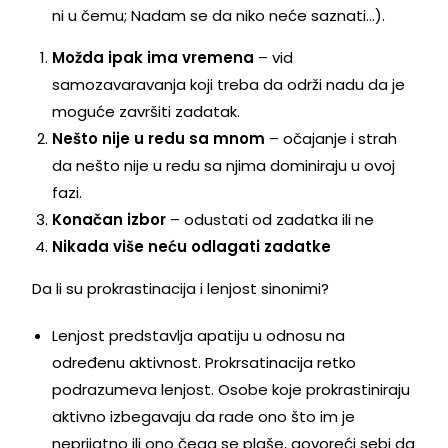
ni u čemu; Nadam se da niko neće saznati…).
Možda ipak ima vremena
– vid
samozavaravanja koji treba da održi nadu da je
moguće završiti zadatak.
Nešto nije u redu sa mnom
– očajanje i strah
da nešto nije u redu sa njima dominiraju u ovoj
fazi.
Konačan izbor
– odustati od zadatka ili ne
Nikada više neću odlagati zadatke
Da li su prokrastinacija i lenjost sinonimi?
Lenjost predstavlja apatiju u odnosu na
određenu aktivnost. Prokrsatinacija retko
podrazumeva lenjost. Osobe koje prokrastiniraju
aktivno izbegavaju da rade ono što im je
neprijatno ili ono čega se plaše, govoreći sebi da