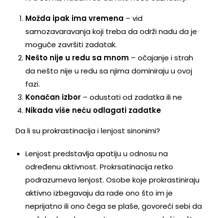
Možda ipak ima vremena
– vid
samozavaravanja koji treba da održi nadu da je
moguće završiti zadatak.
Nešto nije u redu sa mnom
– očajanje i strah
da nešto nije u redu sa njima dominiraju u ovoj
fazi.
Konačan izbor
– odustati od zadatka ili ne
Nikada više neću odlagati zadatke
Da li su prokrastinacija i lenjost sinonimi?
Lenjost predstavlja apatiju u odnosu na
određenu aktivnost. Prokrsatinacija retko
podrazumeva lenjost. Osobe koje prokrastiniraju
aktivno izbegavaju da rade ono što im je
neprijatno ili ono čega se plaše, govoreći sebi da