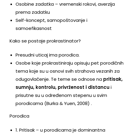
Osobine zadatka – vremenski rokovi, averzija
prema zadatku
Self-koncept, samopoštovanje i
samoefikasnost
Kako se postaje prokrastinator?
Presudni uticaj ima porodica.
Osobe koje prokrastiniraju opisuju pet porodičnih
tema koje su u osnovi svih strahova vezanih za
odugovlačenje. Te teme se odnose na
pritisak,
sumnju, kontrolu, privrženost i distancu
i
prisutne su u određenom stepenu u svim
porodicama (Burka & Yuen, 2008) .
Porodica
1. Pritisak – u porodicama je dominantna