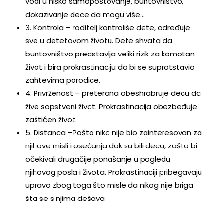
vodi u nisko samopoštovanje, buntovništvo,
dokazivanje dece da mogu više…
3. Kontrola – roditelj kontroliše dete, određuje
sve u detetovom životu. Dete shvata da
buntovništvo predstavlja veliki rizik za komotan
život i bira prokrastinaciju da bi se suprotstavio
zahtevima porodice.
4. Privrženost – preterana obeshrabruje decu da
žive sopstveni život. Prokrastinacija obezbeđuje
zaštićen život.
5. Distanca –Pošto niko nije bio zainteresovan za
njihove misli i osećanja dok su bili deca, zašto bi
očekivali drugačije ponašanje u pogledu
njihovog posla i života. Prokrastinaciji pribegavaju
upravo zbog toga što misle da nikog nije briga
šta se s njima dešava