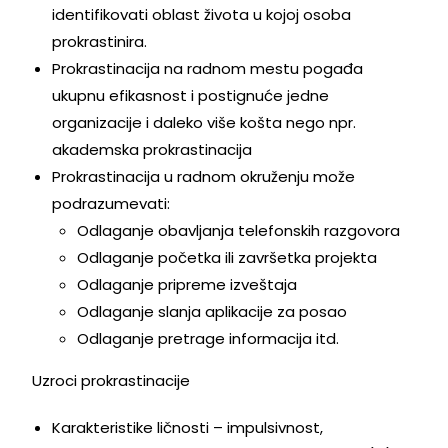
identifikovati oblast života u kojoj osoba
prokrastinira.
Prokrastinacija na radnom mestu pogađa
ukupnu efikasnost i postignuće jedne
organizacije i daleko više košta nego npr.
akademska prokrastinacija
Prokrastinacija u radnom okruženju može
podrazumevati:
Odlaganje obavljanja telefonskih razgovora
Odlaganje početka ili završetka projekta
Odlaganje pripreme izveštaja
Odlaganje slanja aplikacije za posao
Odlaganje pretrage informacija itd.
Uzroci prokrastinacije
Karakteristike ličnosti – impulsivnost,