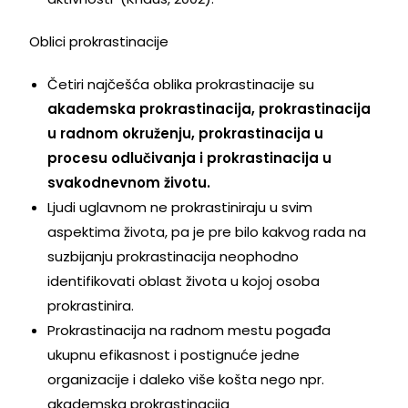
Oblici prokrastinacije
Četiri najčešća oblika prokrastinacije su
akademska prokrastinacija, prokrastinacija
u radnom okruženju, prokrastinacija u
procesu odlučivanja i prokrastinacija u
svakodnevnom životu.
Ljudi uglavnom ne prokrastiniraju u svim
aspektima života, pa je pre bilo kakvog rada na
suzbijanju prokrastinacija neophodno
identifikovati oblast života u kojoj osoba
prokrastinira.
Prokrastinacija na radnom mestu pogađa
ukupnu efikasnost i postignuće jedne
organizacije i daleko više košta nego npr.
akademska prokrastinacija