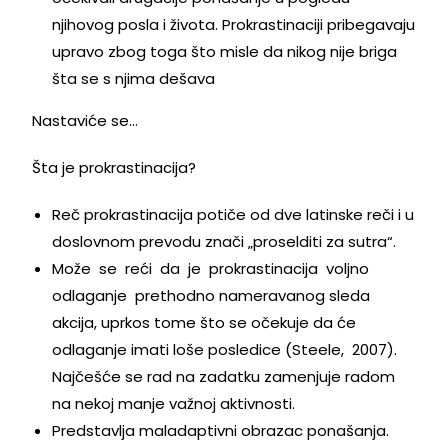
njihovog posla i života. Prokrastinaciji pribegavaju
upravo zbog toga što misle da nikog nije briga
šta se s njima dešava
Nastaviće se…
Šta je prokrastinacija?
Reč prokrastinacija potiče od dve latinske reči i u
doslovnom prevodu znači „proselditi za sutra“.
Može se reći da je prokrastinacija voljno
odlaganje prethodno nameravanog sleda
akcija, uprkos tome što se očekuje da će
odlaganje imati loše posledice (Steele, 2007).
Najčešće se rad na zadatku zamenjuje radom
na nekoj manje važnoj aktivnosti.
Predstavlja maladaptivni obrazac ponašanja.