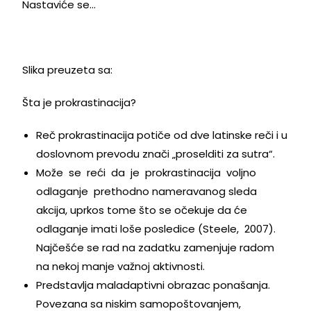
Nastaviće se…
Slika preuzeta sa:
Šta je prokrastinacija?
Reč prokrastinacija potiče od dve latinske reči i u
doslovnom prevodu znači „proselditi za sutra“.
Može se reći da je prokrastinacija voljno
odlaganje prethodno nameravanog sleda
akcija, uprkos tome što se očekuje da će
odlaganje imati loše posledice (Steele, 2007).
Najčešće se rad na zadatku zamenjuje radom
na nekoj manje važnoj aktivnosti.
Predstavlja maladaptivni obrazac ponašanja.
Povezana sa niskim samopoštovanjem,