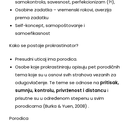
samokontrola, savesnost, perfekcionizam (?!),
Osobine zadatka – vremenski rokovi, averzija
prema zadatku
Self-koncept, samopoštovanje i
samoefikasnost
Kako se postaje prokrastinator?
Presudni uticaj ima porodica.
Osobe koje prokrastiniraju opisuju pet porodičnih
tema koje su u osnovi svih strahova vezanih za
odugovlačenje. Te teme se odnose na
pritisak,
sumnju, kontrolu, privrženost i distancu
i
prisutne su u određenom stepenu u svim
porodicama (Burka & Yuen, 2008) .
Porodica