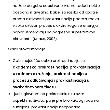
ne žele da gube sopstveno vreme radeći nešto
dosadno ili trivijalno. Dakle, za razliku od apatije
prema aktivnosti, prokrastinacija podrazumeva
visoko aktivan proces u okviru koga se energija i
napor usmeravaju na pogrešne supstitutivne
aktivnosti (Knaus, 2002).
Oblici prokrastinacije
Četiri najčešća oblika prokrastinacije su
akademska prokrastinacija, prokrastinacija
u radnom okruženju, prokrastinacija u
procesu odlučivanja i prokrastinacija u
svakodnevnom životu.
Ljudi uglavnom ne prokrastiniraju u svim
aspektima života, pa je pre bilo kakvog rada na
suzbijanju prokrastinacija neophodno