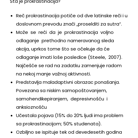
Šta je prokrastinacija?
Reč prokrastinacija potiče od dve latinske reči i u
doslovnom prevodu znači „proselditi za sutra“.
Može se reći da je prokrastinacija voljno
odlaganje prethodno nameravanog sleda
akcija, uprkos tome što se očekuje da će
odlaganje imati loše posledice (Steele, 2007).
Najčešće se rad na zadatku zamenjuje radom
na nekoj manje važnoj aktivnosti.
Predstavlja maladaptivni obrazac ponašanja.
Povezana sa niskim samopoštovanjem,
samohendikepiranjem, depresivnošću i
anksioznošću
Učestala pojava (15% do 20% ljudi ima problem
sa prokrastinacijom; 50% studenata).
Ozbiljno se ispituje tek od devedesetih godina