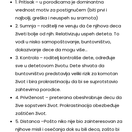
1. Pritisak – u porodicama je dominantna
vrednost motiv za postignućem (biti prvi i
najbolji, greška i neuspeh su sramota)
2. Sumnja – roditelji ne veruju da će njihova deca
živeti bolje od njih. Relativizuju uspeh deteta. To
vodi u nisko samopoštovanje, buntovništvo,
dokazivanje dece da mogu više…
3. Kontrola – roditelj kontroliše dete, određuje
sve u detetovom životu. Dete shvata da
buntovništvo predstavlja veliki rizik za komotan
život i bira prokrastinaciju da bi se suprotstavio
zahtevima porodice.
4. Privrženost – preterana obeshrabruje decu da
žive sopstveni život. Prokrastinacija obezbeđuje
zaštićen život.
5. Distanca –Pošto niko nije bio zainteresovan za
njihove misli i osećanja dok su bili deca, zašto bi