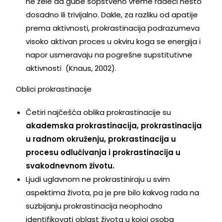
ne žele da gube sopstveno vreme radeći nešto
dosadno ili trivijalno. Dakle, za razliku od apatije
prema aktivnosti, prokrastinacija podrazumeva
visoko aktivan proces u okviru koga se energija i
napor usmeravaju na pogrešne supstitutivne
aktivnosti (Knaus, 2002).
Oblici prokrastinacije
Četiri najčešća oblika prokrastinacije su
akademska prokrastinacija, prokrastinacija
u radnom okruženju, prokrastinacija u
procesu odlučivanja i prokrastinacija u
svakodnevnom životu.
Ljudi uglavnom ne prokrastiniraju u svim
aspektima života, pa je pre bilo kakvog rada na
suzbijanju prokrastinacija neophodno
identifikovati oblast života u kojoj osoba