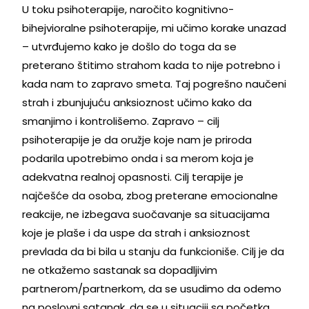
U toku psihoterapije, naročito kognitivno-
bihejvioralne psihoterapije, mi učimo korake unazad
– utvrđujemo kako je došlo do toga da se
preterano štitimo strahom kada to nije potrebno i
kada nam to zapravo smeta. Taj pogrešno naučeni
strah i zbunjujuću anksioznost učimo kako da
smanjimo i kontrolišemo. Zapravo – cilj
psihoterapije je da oružje koje nam je priroda
podarila upotrebimo onda i sa merom koja je
adekvatna realnoj opasnosti. Cilj terapije je
najčešće da osoba, zbog preterane emocionalne
reakcije, ne izbegava suočavanje sa situacijama
koje je plaše i da uspe da strah i anksioznost
prevlada da bi bila u stanju da funkcioniše. Cilj je da
ne otkažemo sastanak sa dopadljivim
partnerom/partnerkom, da se usudimo da odemo
na poslovni satanak, da se u situaciji sa početka