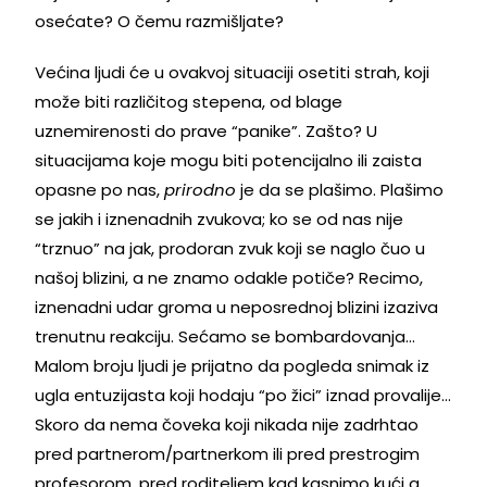
osećate? O čemu razmišljate?
Većina ljudi će u ovakvoj situaciji osetiti strah, koji
može biti različitog stepena, od blage
uznemirenosti do prave “panike”. Zašto? U
situacijama koje mogu biti potencijalno ili zaista
opasne po nas,
prirodno
je da se plašimo. Plašimo
se jakih i iznenadnih zvukova; ko se od nas nije
“trznuo” na jak, prodoran zvuk koji se naglo čuo u
našoj blizini, a ne znamo odakle potiče? Recimo,
iznenadni udar groma u neposrednoj blizini izaziva
trenutnu reakciju. Sećamo se bombardovanja…
Malom broju ljudi je prijatno da pogleda snimak iz
ugla entuzijasta koji hodaju “po žici” iznad provalije…
Skoro da nema čoveka koji nikada nije zadrhtao
pred partnerom/partnerkom ili pred prestrogim
profesorom, pred roditeljem kad kasnimo kući a