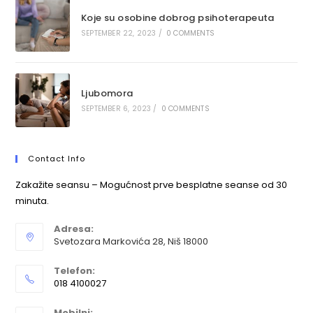
Koje su osobine dobrog psihoterapeuta
SEPTEMBER 22, 2023
/
0 COMMENTS
Ljubomora
SEPTEMBER 6, 2023
/
0 COMMENTS
Contact Info
Zakažite seansu – Mogućnost prve besplatne seanse od 30
minuta.
Adresa:
Svetozara Markovića 28, Niš 18000
Telefon:
018 4100027
Mobilni: