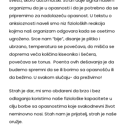
svesti, skoro automatski. Strah daje signal našem
organizmu da je u opasnosti i da je potrebno da se
pripremimo za nadolazeću opasnost. U tekstu o
anksioznosti naveli smo niz fizioloških reakcija
kojima naš organizam odgovara kada se osetimo
ugroženo. Srce nam “bije”, disanje je plitko i
ubrzano, temperatura se povećava, do mišića se
doprema veća količina kiseonika i šećera,
povećava se tonus. Poenta ovih dešavanja je da
budemo spremni da se ili borimo sa opasnošću ili
da bežimo. U svakom slučaju- da preživimo!
Strah je dar, mi smo obdareni da brzo i bez
odlaganja koristimo naše fiziološke kapacitete u
cilju borbe sa opasnostima koje svakodnevni život
neminovno nosi. Stah nam je prijatelj, strah je naše
oružje.