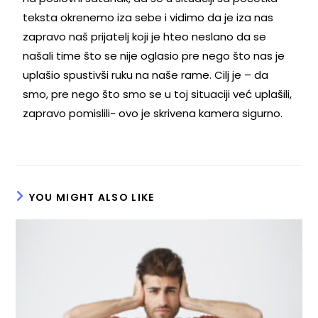
teksta okrenemo iza sebe i vidimo da je iza nas
zapravo naš prijatelj koji je hteo neslano da se
našali time što se nije oglasio pre nego što nas je
uplašio spustivši ruku na naše rame. Cilj je – da
smo, pre nego što smo se u toj situaciji već uplašili,
zapravo pomislili- ovo je skrivena kamera sigurno.
YOU MIGHT ALSO LIKE