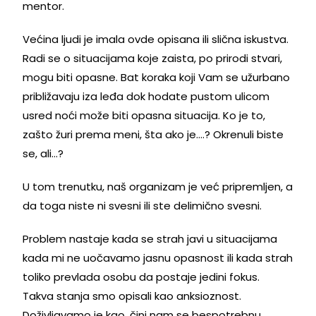
mentor.
Većina ljudi je imala ovde opisana ili slična iskustva.
Radi se o situacijama koje zaista, po prirodi stvari,
mogu biti opasne. Bat koraka koji Vam se užurbano
približavaju iza leđa dok hodate pustom ulicom
usred noći može biti opasna situacija. Ko je to,
zašto žuri prema meni, šta ako je….? Okrenuli biste
se, ali…?
U tom trenutku, naš organizam je već pripremljen, a
da toga niste ni svesni ili ste delimično svesni.
Problem nastaje kada se strah javi u situacijama
kada mi ne uočavamo jasnu opasnost ili kada strah
toliko prevlada osobu da postaje jedini fokus.
Takva stanja smo opisali kao anksioznost.
Doživljavamo je kao, čini nam se bespotrebnu,