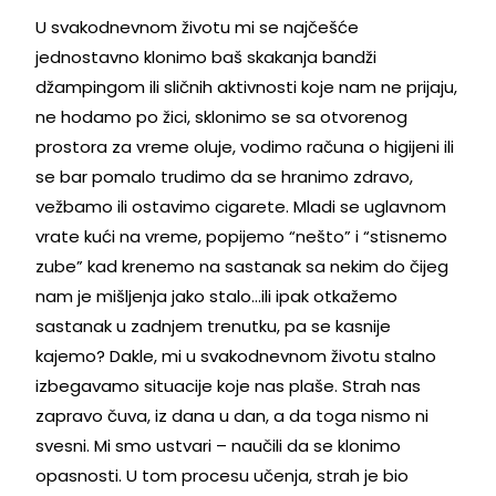
U svakodnevnom životu mi se najčešće
jednostavno klonimo baš skakanja bandži
džampingom ili sličnih aktivnosti koje nam ne prijaju,
ne hodamo po žici, sklonimo se sa otvorenog
prostora za vreme oluje, vodimo računa o higijeni ili
se bar pomalo trudimo da se hranimo zdravo,
vežbamo ili ostavimo cigarete. Mladi se uglavnom
vrate kući na vreme, popijemo “nešto” i “stisnemo
zube” kad krenemo na sastanak sa nekim do čijeg
nam je mišljenja jako stalo…ili ipak otkažemo
sastanak u zadnjem trenutku, pa se kasnije
kajemo? Dakle, mi u svakodnevnom životu stalno
izbegavamo situacije koje nas plaše. Strah nas
zapravo čuva, iz dana u dan, a da toga nismo ni
svesni. Mi smo ustvari – naučili da se klonimo
opasnosti. U tom procesu učenja, strah je bio