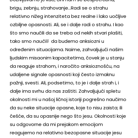
brigu, zebnju, strahovanje…Radi se o strahu
relativno nižeg intenziteta bez realne i lako uočljive
ozbiljne opasnosti. Ali, se i dalje radi o strahu. I kao
što smo naučili da se treba od nekih stvari plašiti,
tako smo
naučili
da budemo anksiozni u
određenim situacijama. Naime, zahvaljujući našim
ljudskim misaonim kapacitetima, čovek je u stanju
da reaguje strahom, i naročito anksioznošću, na
udaljene signale opasnosti koji često izmaknu
pažnji, svesti. Ali, podsetimo, to je i dalje strah i, i
dalje ima svrhu da nas zaštiti. Zahvaljujući spletu
okolnosti mi u našoj ličnoj istoriji pogrešno naučimo
da su neke situacije opasne, koje to nisu zaista; ili
češće, da su opasnije nego što jesu. Okolnosti koje
su odgovorne da mi prejakom emocijom
reagujemo na relativno bezopasne situacije jesu