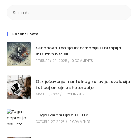
Recent Posts
Senonova Teorija Informacije i Entropija
Intruzivnih Misli
FEBRUARY 20, 2025
/
0 COMMENTS
Otključavanje mentalnog zdravlja: ​​evolucija
i uticaj onlajn psihoterapije
APRIL 15, 2024
/
0 COMMENTS
Tuga i depresija nisu isto
OCTOBER 27, 2023
/
0 COMMENTS