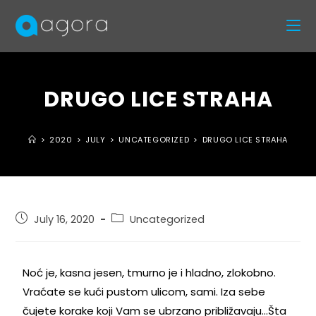
DRUGO LICE STRAHA
>
2020
>
JULY
>
UNCATEGORIZED
>
DRUGO LICE STRAHA
July 16, 2020
Uncategorized
Noć je, kasna jesen, tmurno je i hladno, zlokobno.
Vraćate se kući pustom ulicom, sami. Iza sebe
čujete korake koji Vam se ubrzano približavaju…Šta