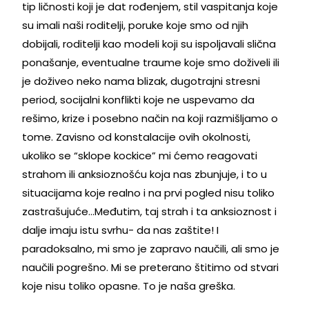
tip ličnosti koji je dat rođenjem, stil vaspitanja koje
su imali naši roditelji, poruke koje smo od njih
dobijali, roditelji kao modeli koji su ispoljavali slična
ponašanje, eventualne traume koje smo doživeli ili
je doživeo neko nama blizak, dugotrajni stresni
period, socijalni konflikti koje ne uspevamo da
rešimo, krize i posebno način na koji razmišljamo o
tome. Zavisno od konstalacije ovih okolnosti,
ukoliko se “sklope kockice” mi ćemo reagovati
strahom ili anksioznošću koja nas zbunjuje, i to u
situacijama koje realno i na prvi pogled nisu toliko
zastrašujuće…Međutim, taj strah i ta anksioznost i
dalje imaju istu svrhu- da nas zaštite! I
paradoksalno, mi smo je zapravo naučili, ali smo je
naučili pogrešno. Mi se preterano štitimo od stvari
koje nisu toliko opasne. To je naša greška.