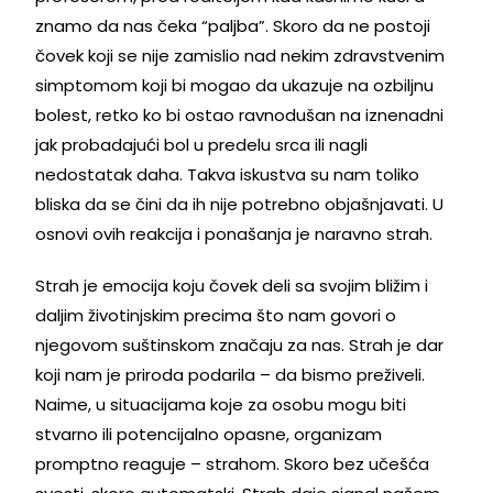
znamo da nas čeka “paljba”. Skoro da ne postoji
čovek koji se nije zamislio nad nekim zdravstvenim
simptomom koji bi mogao da ukazuje na ozbiljnu
bolest, retko ko bi ostao ravnodušan na iznenadni
jak probadajući bol u predelu srca ili nagli
nedostatak daha. Takva iskustva su nam toliko
bliska da se čini da ih nije potrebno objašnjavati. U
osnovi ovih reakcija i ponašanja je naravno strah.
Strah je emocija koju čovek deli sa svojim bližim i
daljim životinjskim precima što nam govori o
njegovom suštinskom značaju za nas. Strah je dar
koji nam je priroda podarila – da bismo preživeli.
Naime, u situacijama koje za osobu mogu biti
stvarno ili potencijalno opasne, organizam
promptno reaguje – strahom. Skoro bez učešća