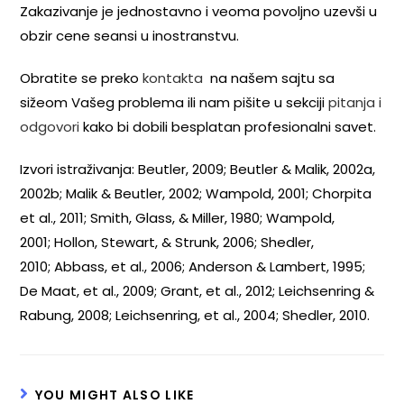
Zakazivanje je jednostavno i veoma povoljno uzevši u
obzir cene seansi u inostranstvu.
Obratite se preko
kontakta
na našem sajtu sa
sižeom Vašeg problema ili nam pišite u sekciji
pitanja i
odgovori
kako bi dobili besplatan profesionalni savet.
Izvori istraživanja: Beutler, 2009; Beutler & Malik, 2002a,
2002b; Malik & Beutler, 2002; Wampold, 2001; Chorpita
et al., 2011; Smith, Glass, & Miller, 1980; Wampold,
2001; Hollon, Stewart, & Strunk, 2006; Shedler,
2010; Abbass, et al., 2006; Anderson & Lambert, 1995;
De Maat, et al., 2009; Grant, et al., 2012; Leichsenring &
Rabung, 2008; Leichsenring, et al., 2004; Shedler, 2010.
YOU MIGHT ALSO LIKE