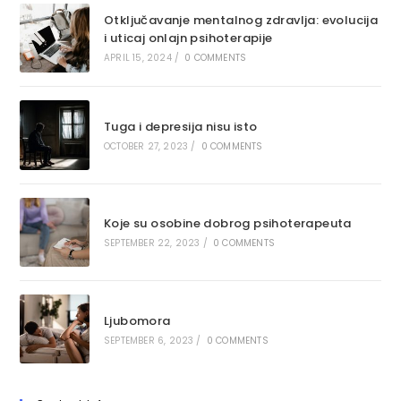
Otključavanje mentalnog zdravlja: ​​evolucija
i uticaj onlajn psihoterapije
APRIL 15, 2024
/
0 COMMENTS
Tuga i depresija nisu isto
OCTOBER 27, 2023
/
0 COMMENTS
Koje su osobine dobrog psihoterapeuta
SEPTEMBER 22, 2023
/
0 COMMENTS
Ljubomora
SEPTEMBER 6, 2023
/
0 COMMENTS