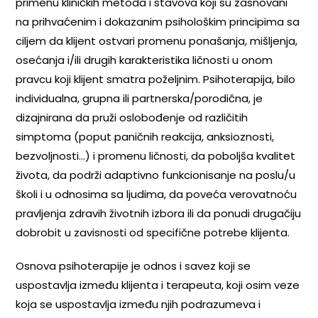
primenu kliničkih metoda i stavova koji su zasnovani
na prihvaćenim i dokazanim psihološkim principima sa
ciljem da klijent ostvari promenu ponašanja, mišljenja,
osećanja i/ili drugih karakteristika ličnosti u onom
pravcu koji klijent smatra poželjnim. Psihoterapija, bilo
individualna, grupna ili partnerska/porodična, je
dizajnirana da pruži oslobođenje od različitih
simptoma (poput paničnih reakcija, anksioznosti,
bezvoljnosti…) i promenu ličnosti, da poboljša kvalitet
života, da podrži adaptivno funkcionisanje na poslu/u
školi i u odnosima sa ljudima, da poveća verovatnoću
pravljenja zdravih životnih izbora ili da ponudi drugačiju
dobrobit u zavisnosti od specifične potrebe klijenta.
Osnova psihoterapije je odnos i savez koji se
uspostavlja između klijenta i terapeuta, koji osim veze
koja se uspostavlja između njih podrazumeva i