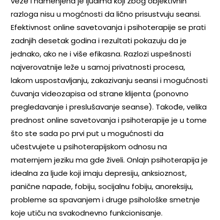
veze i namenjena je ljudima koji zbog objektivnih
razloga nisu u mogćnosti da lično prisustvuju seansi.
Efektivnost online savetovanja i psihoterapije se prati
zadnjih desetak godina i rezultati pokazuju da je
jednako, ako ne i više efikasna. Razlozi uspešnosti
najverovatnije leže u samoj privatnosti procesa,
lakom uspostavljanju, zakazivanju seansi i mogućnosti
čuvanja videozapisa od strane klijenta (ponovno
pregledavanje i preslušavanje seanse). Takođe, velika
prednost online savetovanja i psihoterapije je u tome
što ste sada po prvi put u mogućnosti da
učestvujete u psihoterapijskom odnosu na
maternjem jeziku ma gde živeli. Onlajn psihoterapija je
idealna za ljude koji imaju depresiju, anksioznost,
panične napade, fobiju, socijalnu fobiju, anoreksiju,
probleme sa spavanjem i druge psihološke smetnje
koje utiču na svakodnevno funkcionisanje.