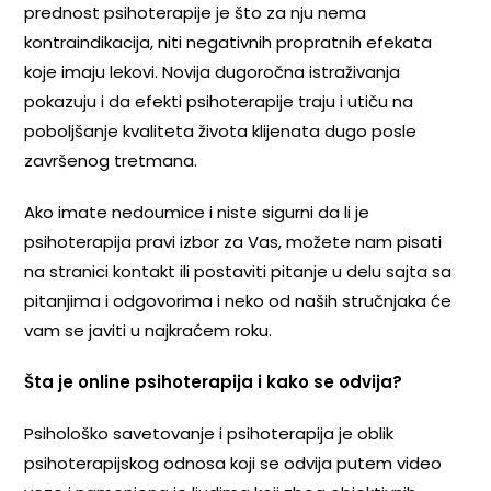
prednost psihoterapije je što za nju nema
kontraindikacija, niti negativnih propratnih efekata
koje imaju lekovi. Novija dugoročna istraživanja
pokazuju i da efekti psihoterapije traju i utiču na
poboljšanje kvaliteta života klijenata dugo posle
završenog tretmana.
Ako imate nedoumice i niste sigurni da li je
psihoterapija pravi izbor za Vas, možete nam pisati
na stranici kontakt ili postaviti pitanje u delu sajta sa
pitanjima i odgovorima i neko od naših stručnjaka će
vam se javiti u najkraćem roku.
Šta je online psihoterapija i kako se odvija?
Psihološko savetovanje i psihoterapija je oblik
psihoterapijskog odnosa koji se odvija putem video