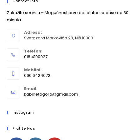
Contact Info
Zakažite seansu – Mogućnost prve besplatne seanse od 30
minuta.
Adresa:
Svetozara Markovića 28, Niš 18000
Telefon:
018 4100027
Mobilni:
060 6424672
Email:
kabinetagora@gmail.com
Instagram
Pratite Nas