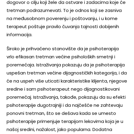
dogovor o cilju koji žele da ostvare i zadacima koje će
tretman podrazumevati. To je odnos koji se zasniva
na međusobnom poverenju i poštovanju, i u kome
terapeut poštuje pravilo čuvanja tajnosti dobijenih
informacija.
Široko je prihvaćeno stanovište da je psihoterapija
vrlo efikasan tretman većine psiholoških smetnji i
poremećaja. Istraživanja pokazuju da je psihoterapija
uspešan tretman većine dijagnostičkih kategorija, i da
će na uspeh više uticati karakteristike klijenta, njegove
sredine i sam psihoterapeut nego dijagnostikovani
poremećaj. Istraživanja, takođe, pokazuju da su efekti
psihoterapije dugotrajniji i da najčešće ne zahtevaju
ponovni tretman, što se dešava kada se umesto
psihoterapije primenjuje terapijom lekovima koja je u
našoj sredini, nažalost, jako popularna. Dodatna