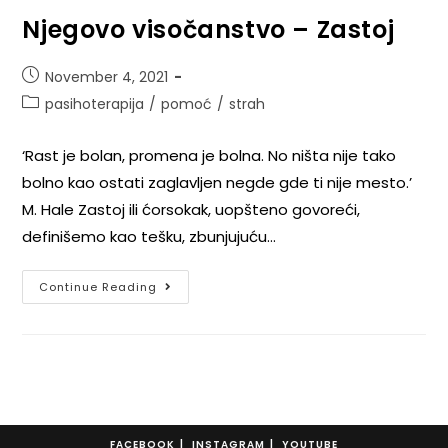
Njegovo visočanstvo – Zastoj
November 4, 2021
pasihoterapija
/
pomoć
/
strah
‘Rast je bolan, promena je bolna. No ništa nije tako
bolno kao ostati zaglavljen negde gde ti nije mesto.’
M. Hale Zastoj ili ćorsokak, uopšteno govoreći,
definišemo kao tešku, zbunjujuću…
Continue Reading
FACEBOOK
INSTAGRAM
YOUTUBE