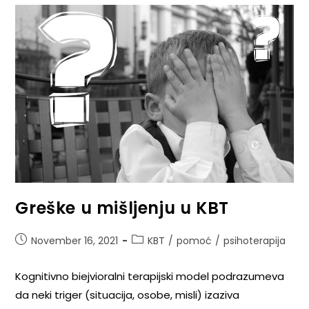
Greške u mišljenju u KBT
November 16, 2021
KBT
/
pomoć
/
psihoterapija
Kognitivno biejvioralni terapijski model podrazumeva
da neki triger (situacija, osobe, misli) izaziva