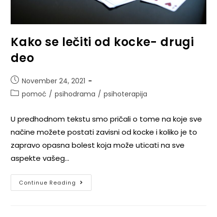
Kako se lečiti od kocke- drugi
deo
November 24, 2021
pomoć
/
psihodrama
/
psihoterapija
U predhodnom tekstu smo pričali o tome na koje sve
načine možete postati zavisni od kocke i koliko je to
zapravo opasna bolest koja može uticati na sve
aspekte vašeg…
Continue Reading