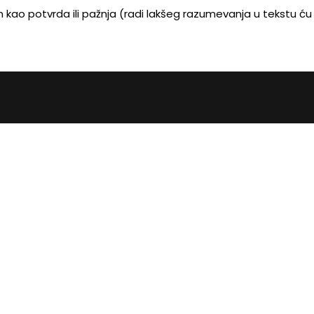
 kao potvrda ili pažnja (radi lakšeg razumevanja u tekstu ću 