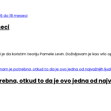
seci
 je da koristim teoriju Pamele Levin. Doživljavam je kao vrlo o
ebna, otkud to da je ovo jedna od najva