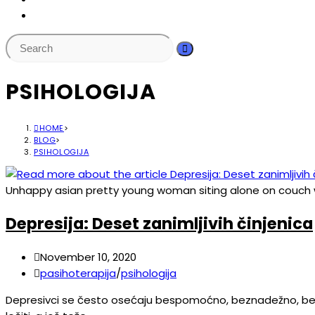
PSIHOLOGIJA
HOME
>
BLOG
>
PSIHOLOGIJA
Unhappy asian pretty young woman siting alone on couch 
Depresija: Deset zanimljivih činjenica
November 10, 2020
pasihoterapija
/
psihologija
Depresivci se često osećaju bespomoćno, beznadežno, bezvred