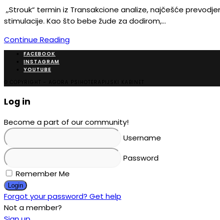
,,Strouk“ termin iz Transakcione analize, najčešće prevodjen
stimulacije. Kao što bebe žude za dodirom,…
Continue Reading
FACEBOOK
INSTAGRAM
YOUTUBE
© COPYRIGHT - AGORA PSIHOTERAPIJSKI KABINET
Log in
Become a part of our community!
Username
Password
Remember Me
Login
Forgot your password? Get help
Not a member?
Sign up