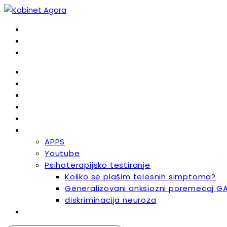
Home
Naš tim
Cenovnik
Blog
Kontakt
Ostalo
APPS
Youtube
Psihoterapijsko testiranje
Koliko se plašim telesnih simptoma?
Generalizovani anksiozni poremecaj G
diskriminacija neuroza