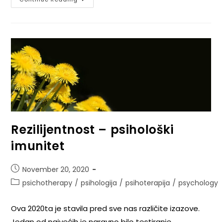
Rezilijentnost – psihološki
imunitet
November 20, 2020
psichotherapy
/
psihologija
/
psihoterapija
/
psychology
Ova 2020ta je stavila pred sve nas različite izazove.
Jedan od najvećih je naravno bilo testiranje