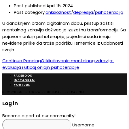
Post published:
April 15, 2024
Post category:
anksioznost
/
depresija
/
psihoterapija
U današnjem brzom digitalnom dobu, pristup zaštiti
mentalnog zdravlja doživeo je izuzetnu transformaciju. Sa
pojavom onlajn psihoterapije, pojedinci sada imaju
neviđene prilike da traže podršku i smernice iz udobnosti
svojih…
Continue Reading
Otključavanje mentalnog zdravlja: ​​
evolucija i uticaj onlajn psihoterapije
FACEBOOK
INSTAGRAM
YOUTUBE
© COPYRIGHT - AGORA PSIHOTERAPIJSKI KABINET
Log in
Become a part of our community!
Username