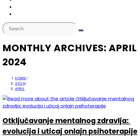
MONTHLY ARCHIVES: APRIL
2024
HOME
>
2024
>
APRIL
Otključavanje mentalnog zdravlja: ​​
evolucija i uticaj onlajn psihoterapije