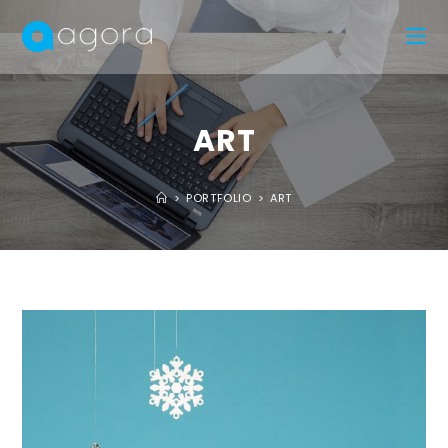
Skip
to
content
ART
>
PORTFOLIO
>
ART